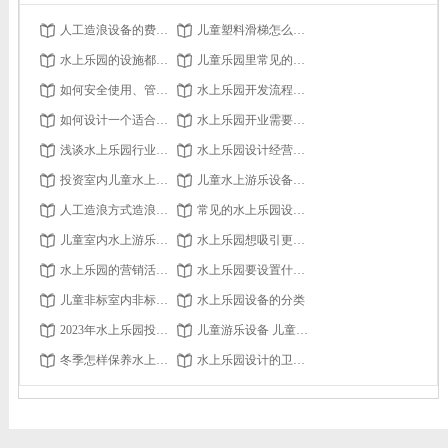
人工造浪设备的费用是多少？有哪些因素影响价格？
儿童塑料滑梯怎么样安装？
水上乐园的设施都有什么
儿童乐园里常见的攀爬类游乐设备有哪些？
如何安全使用、管理水滑梯
水上乐园开发流程要点分享
如何设计一个适合所有年龄段的水上乐园？
水上乐园开业需要办理的证件有哪些
浅谈水上乐园行业发展
水上乐园设计经营上开拓新思维
投资室内儿童水上乐园的方向 水上滑滑梯
儿童水上游乐设备的租赁和购买哪个更划算？
人工造浪方式造浪设备
常见的水上乐园设施有哪些呢？
儿童室内水上游乐场设计规范有哪些？
水上乐园想吸引更多游客，要从营销推广开展
水上乐园的营销活动如何提高客流量？
水上乐园要设置什么样的二次消费才合理？
儿童非标室内非标游乐设备怎么发挥本身优势？
水上乐园设备的分类
2023年水上乐园投资情况如何？
儿童游乐设备 儿童室外游乐设备的存在有价值吗？
冬季怎样保养水上乐园设施？
水上乐园设计的卫生设施和洗手间如何满足需求？