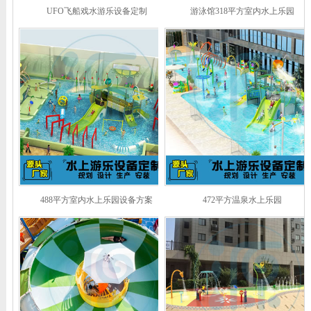
UFO飞船戏水游乐设备定制
游泳馆318平方室内水上乐园
488平方室内水上乐园设备方案
472平方温泉水上乐园