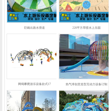
巨碗出路水滑道
220平方旱喷水上乐园
网绳攀爬游乐设备款式17
热气球创意造型无动力设备订制