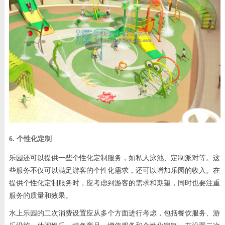
6. 个性化定制
乐园还可以提供一些个性化定制服务，如私人泳池、定制派对等。这
些服务不仅可以满足游客的个性化需求，还可以增加乐园的收入。在
提供个性化定制服务时，应考虑到游客的需求和期望，同时也要注重
服务的质量和效果。
水上乐园的二次消费设置应从多个方面进行考虑，包括餐饮服务、游