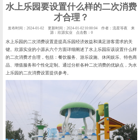
水上乐园要设置什么样的二次消费
才合理？
发布时间：2024-01-02
更新时间：2024-01-02 10:00:04
作者：流星等夜
来
源：欣源实业
点击数：
0
水上乐园的二次消费设置是提高乐园经济效益和满足游客需求的关
键。欣源实业的小源从六个方面详细阐述了水上乐园应该设置什么样
的二次消费才合理，包括：餐饮服务、游乐设施、休闲娱乐、特色商
品、增值服务和个性化定制。通过分析各种二次消费的优缺点，为水
上乐园的二次消费设置提供参考。