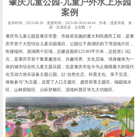
肇庆儿童公园-儿童户外水上乐园
案例
发布时间：2023-08-30
更新时间：2023-08-30 16:44:04
作者：流星等夜
来
源：欣源实业
点击数：
0
肇庆市儿童公园是肇庆市委、市政府实施的重大利民惠民工程，是肇
庆市首个大型综合儿童乐园项目。公园位于鼎湖区的下湾湿地片区，
衔接端州、鼎湖两个区域，总建设面积125383平方米，总投资2.3亿
元，是肇庆市首个集童趣游乐、兴趣培养、文化启迪、强身健体为一
体的城市综合性儿童主题乐园，也是肇庆市迄今为止规模最大的现代
化无动力游乐设备主题公园。以“自然生态、科普文化、亲子交流、
体验参与”为主题，设置了入口主题区、盛世荷香主题区、端砚戏水
区、山林探险区、云际穿梭区、湿地科普区等九大功能区。