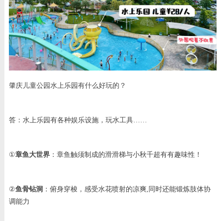
肇庆儿童公园水上乐园有什么好玩的？
答：水上乐园有各种娱乐设施，玩水工具……
①
章鱼大世界
：章鱼触须制成的滑滑梯与小秋千超有有趣味性！
②
鱼骨钻洞
：俯身穿梭，感受水花喷射的凉爽,同时还能锻炼肢体协
调能力