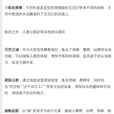
③
组合滑梯
：不同长度及造型的滑梯能给宝贝们带来不同的体验，天
空中喷洒的水花飘落到了宝贝们的笑脸上…
除此之外，儿童公园还有其他游玩项目
天空之城
：作为大型高塔攀爬项目，集合了滑梯、攀爬、钻网等运动
功能，可以锻炼儿童的体能、增加平衡和协调感，提高孩子的认知能
力，促进大脑开发。
星际云桥
：通过地形设置滑坡坡度，集合滑梯、爬网等，同时结
合“挖沙机”“沙子动力工厂”等多元化的设备，增加玩乐的趣味和互动
性，增强孩子的合作能力。
扬帆起航
：以“船”及海洋为设计元素，船植入攀爬、钻网、滑梯、独