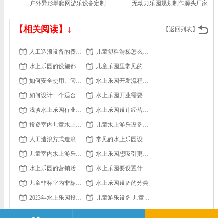
户外异形攀爬网游乐设备定制
无动力乐园规划制作源头厂家
【相关阅读】↓
【返回列表】
人工造浪设备的费用是多少？有哪些因素影响价格？
儿童塑料滑梯怎么样安装？
水上乐园的设施都有什么
儿童乐园里常见的攀爬类游乐设备有哪些？
如何安全使用、管理水滑梯
水上乐园开发流程要点分享
如何设计一个适合所有年龄段的水上乐园？
水上乐园开业需要办理的证件有哪些
浅谈水上乐园行业发展
水上乐园设计经营上开拓新思维
投资室内儿童水上乐园的方向 水上滑滑梯
儿童水上游乐设备的租赁和购买哪个更划算？
人工造浪方式造浪设备
常见的水上乐园设施有哪些呢？
儿童室内水上游乐场设计规范有哪些？
水上乐园想吸引更多游客，要从营销推广开展
水上乐园的营销活动如何提高客流量？
水上乐园要设置什么样的二次消费才合理？
儿童非标室内非标游乐设备怎么发挥本身优势？
水上乐园设备的分类
2023年水上乐园投资情况如何？
儿童游乐设备 儿童室外游乐设备的存在有价值吗？
冬季怎样保养水上乐园设施？
水上乐园设计的卫生设施和洗手间如何满足需求？