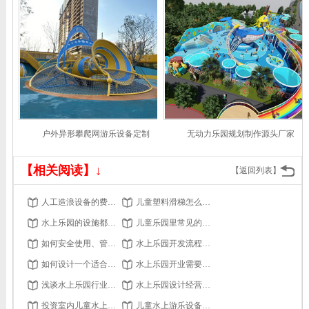
户外异形攀爬网游乐设备定制
无动力乐园规划制作源头厂家
【相关阅读】↓
【返回列表】
人工造浪设备的费用是多少？有哪些因素影响价格？
儿童塑料滑梯怎么样安装？
水上乐园的设施都有什么
儿童乐园里常见的攀爬类游乐设备有哪些？
如何安全使用、管理水滑梯
水上乐园开发流程要点分享
如何设计一个适合所有年龄段的水上乐园？
水上乐园开业需要办理的证件有哪些
浅谈水上乐园行业发展
水上乐园设计经营上开拓新思维
投资室内儿童水上乐园的方向 水上滑滑梯
儿童水上游乐设备的租赁和购买哪个更划算？