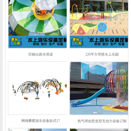
巨碗出路水滑道
220平方旱喷水上乐园
网绳攀爬游乐设备款式17
热气球创意造型无动力设备订制