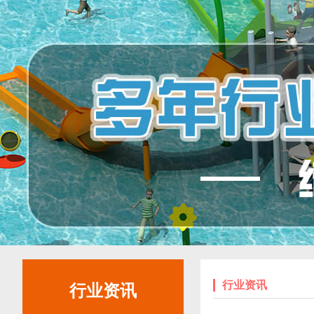
园项目地址：重庆璧
例
山...
烟台龙湖菩提海湾水上
龙湖在一线山海岛景观
乐园游乐设备案例
的海岸边建了一座30...
碧水湾温泉度假村定制
碧水湾温泉度假村位于
水上乐园滨汾系列游乐
广州市从化流溪温泉
设备案例
旅...
室内水上乐园定制案例
在这个炎炎夏日，没有
什么比在室内水上乐
园...
山东水上乐园定制案例
该水上乐园位于山
东，主要以合家欢家
庭...
行业资讯
行业资讯
广东肇庆羚羊峡古栈道
我们在广东肇庆羚羊峡
森林公园订做戏水设备