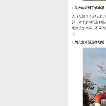
园戏水游乐设备定制案
园项目地址：重庆璧
例
1.先收集资料了解市场
山...
烟台龙湖菩提海湾水上
无论是投资什么行业，
龙湖在一线山海岛景观
乐园游乐设备案例
择，对于后期的盈利是
的海岸边建了一座30...
场情况怎么样，不同的
的。
碧水湾温泉度假村定制
碧水湾温泉度假村位于
2.为儿童乐园选择地址
水上乐园滨汾系列游乐
广州市从化流溪温泉
设备案例
旅...
室内水上乐园定制案例
在这个炎炎夏日，没有
什么比在室内水上乐
园...