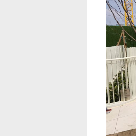
滩旅游度假区核...
制案例
珠海横琴和协国家食品
安全创新中心儿童戏水
池案例
湖南常德桃源枫林花海
常德市枫林花海景区位
水上乐园设备定制案例
于湖南省常德市桃源
县...
肇庆儿童公园-儿童户外
肇庆市儿童公园是肇庆
水上乐园案例
市委、市政府实施的
重...
郑州中央公园理想国戏
郑州中央公园理想国戏
水乐园游乐设备定制案
水乐园定位成为一个
例
理...
重庆壁山枫香湖儿童公
项目类型：户外水上乐