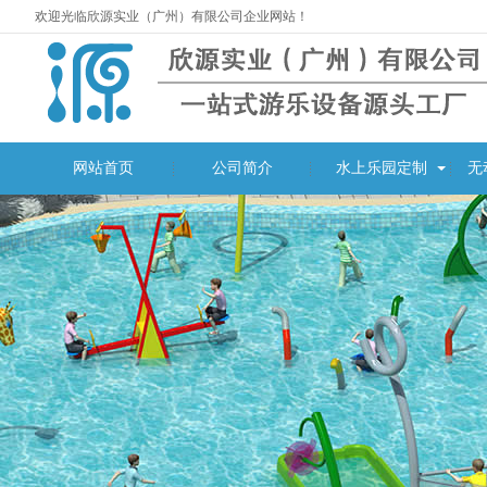
欢迎光临欣源实业（广州）有限公司企业网站！
湖南常德桃源枫林花海
网站首页
公司简介
水上乐园定制
无
常德市枫林花海景区位
水上乐园设备定制案例
于湖南省常德市桃源
县...
肇庆儿童公园-儿童户外
肇庆市儿童公园是肇庆
水上乐园案例
市委、市政府实施的
重...
郑州中央公园理想国戏
郑州中央公园理想国戏
水乐园游乐设备定制案
水乐园定位成为一个
例
理...
重庆壁山枫香湖儿童公
项目类型：户外水上乐
园戏水游乐设备定制案