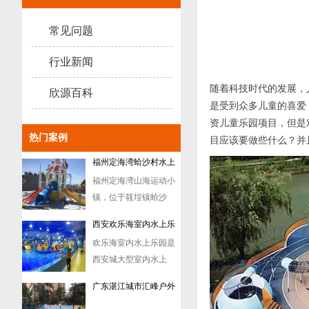
古栈道森林公园中，
案例
便...
常见问题
成都邛崃大梁田园乐翻
大梁酒庄田园乐翻天乐
天水上游乐设备案例
行业新闻
园位于临邛镇文笔山
随着科技时代的发展，
村...
欣源百科
福州定海湾蛤沙村水上
是受到众多儿童的喜爱
福州定海湾山海运动小
乐园定制案例
资儿童乐园项目，但是
镇，位于筱埕镇蛤沙
热门案例
目应该要做些什么？并
村...
西安欢乐海室内水上乐
欢乐海室内水上乐园是
园案例
西安城大型室内水上
乐...
广东湛江城市汇峰户外
水上乐园戏水设备定制
案例
广东韶关温泉酒店水上
在广东韶关的群山之
乐园案例