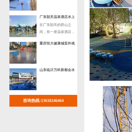
间，有一座温泉酒店，
它...
重庆恒大健康城室外戏
水乐园设备定制案例
山东临沂万科新都会水
上游乐设备定制案例
室内水上乐园中型水寨
在这个炎炎夏日，没有
制作案例
什么比在室内水上乐
园...
小型室内水上乐园定制
咨询热线:
13610246464
这是欣源实业定制的一
案例
个小型室内水上乐园
案...
合肥圩圩谷精灵部落亲
2025年5月，位于合肥磨
子主题乐园戏水设备定