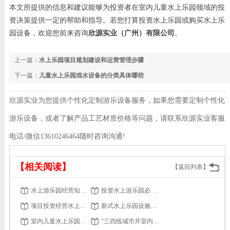
本文所提供的信息和建议能够为投资者在室内儿童水上乐园领域的投
资决策提供一定的帮助和指导。若您打算投资水上乐园或购买水上乐
园设备，欢迎您前来咨询
欣源实业（广州）有限公司
。
上一篇：
水上乐园项目规划建设和运营管理步骤
下一篇：
儿童水上乐园戏水设备的分类具体哪些
欣源实业为您提供个性化定制游乐设备服务，如果您需要定制个性化
游乐设备，或者了解产品工艺材质价格等问题，请联系欣源实业客服
电话/微信13610246464随时咨询沟通!
【相关阅读】
【返回列表】
水上游乐园经营知识:怎样摆脱季节因素
投资水上游乐园必须注意哪些方面？水上乐园设施
项目投资经营水上游乐园，这些疑问都解决了 吗？
新式水上乐园设施的引进，是游客重游的强有力保证。
室内儿童水上乐园投入成本分析
"三四线城市开室内恒温水上乐园可行吗？ 有什么优势？"