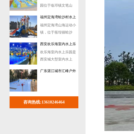
镇，位于筱埕镇蛤沙
村...
西安欢乐海室内水上乐
欢乐海室内水上乐园是
园案例
西安城大型室内水上
乐...
广东湛江城市汇峰户外
水上乐园戏水设备定制
案例
广东韶关温泉酒店水上
在广东韶关的群山之
乐园案例
间，有一座温泉酒店，
它...
重庆恒大健康城室外戏
咨询热线:
13610246464
水乐园设备定制案例
山东临沂万科新都会水
上游乐设备定制案例