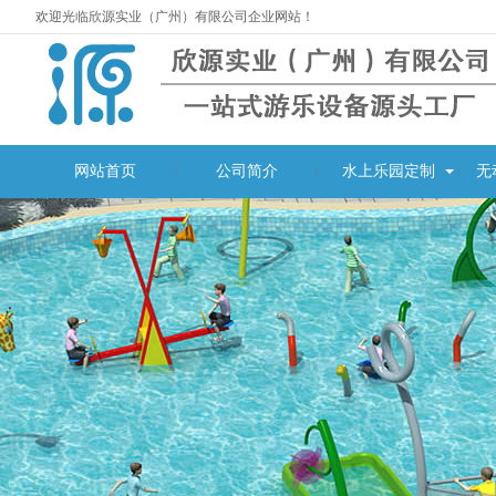
欢迎光临欣源实业（广州）有限公司企业网站！
网站首页
公司简介
水上乐园定制
无
湖南常德桃源枫林花海
常德市枫林花海景区位
水上乐园设备定制案例