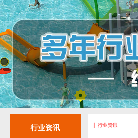
于湖南省常德市桃源
县...
肇庆儿童公园-儿童户外
肇庆市儿童公园是肇庆
水上乐园案例
市委、市政府实施的
重...
郑州中央公园理想国戏
郑州中央公园理想国戏
水乐园游乐设备定制案
水乐园定位成为一个
例
理...
重庆壁山枫香湖儿童公
项目类型：户外水上乐
园戏水游乐设备定制案
园项目地址：重庆璧
例
山...
烟台龙湖菩提海湾水上
龙湖在一线山海岛景观
乐园游乐设备案例
的海岸边建了一座30...
行业资讯
行业资讯
碧水湾温泉度假村定制
碧水湾温泉度假村位于
水上乐园滨汾系列游乐