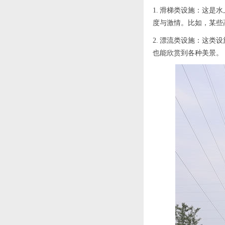
1. 滑梯类设施：这
度与激情。比如，某些高
室内水上乐园中型水寨
2. 漂流类设施：这
在这个炎炎夏日，没有
制作案例
也能欣赏到各种美景。
什么比在室内水上乐
园...
小型室内水上乐园定制
这是欣源实业定制的一
案例
个小型室内水上乐园
案...
合肥圩圩谷精灵部落亲
2025年5月，位于合肥磨
子主题乐园戏水设备定
滩旅游度假区核...
制案例
珠海横琴和协国家食品
安全创新中心儿童戏水
池案例
湖南常德桃源枫林花海
常德市枫林花海景区位