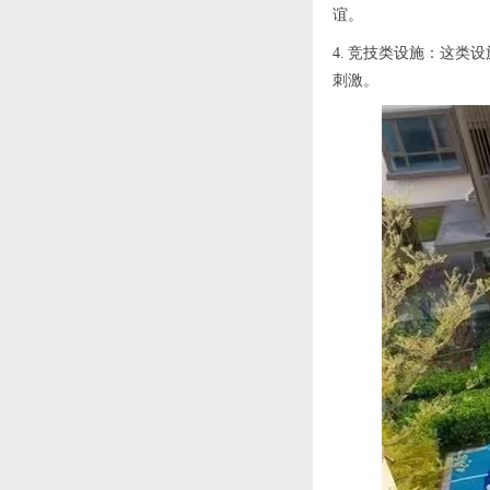
碧水湾温泉度假村位于
水上乐园滨汾系列游乐
谊。
广州市从化流溪温泉
设备案例
旅...
4. 竞技类设施：这
室内水上乐园定制案例
刺激。
在这个炎炎夏日，没有
什么比在室内水上乐
园...