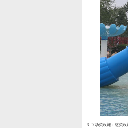
水上乐园设备定制案例
于湖南省常德市桃源
县...
肇庆儿童公园-儿童户外
肇庆市儿童公园是肇庆
水上乐园案例
市委、市政府实施的
重...
郑州中央公园理想国戏
郑州中央公园理想国戏
水乐园游乐设备定制案
水乐园定位成为一个
例
理...
重庆壁山枫香湖儿童公
项目类型：户外水上乐
园戏水游乐设备定制案
园项目地址：重庆璧
例
山...
烟台龙湖菩提海湾水上
龙湖在一线山海岛景观
乐园游乐设备案例
的海岸边建了一座30...
碧水湾温泉度假村定制
3. 互动类设施：这