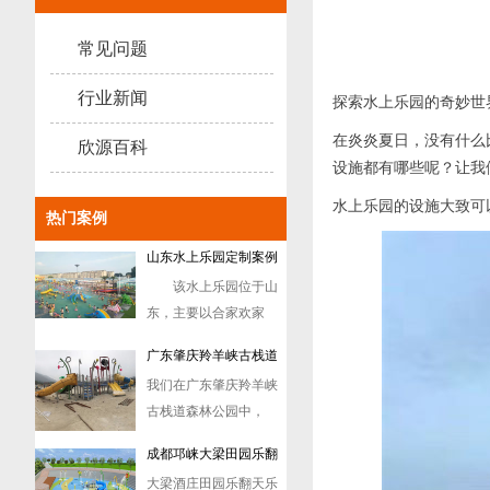
广州市从化流溪温泉
设备案例
旅...
常见问题
室内水上乐园定制案例
在这个炎炎夏日，没有
行业新闻
探索水上乐园的奇妙世
什么比在室内水上乐
在炎炎夏日，没有什么
园...
欣源百科
山东水上乐园定制案例
设施都有哪些呢？让我
该水上乐园位于山
水上乐园的设施大致可
东，主要以合家欢家
热门案例
庭...
广东肇庆羚羊峡古栈道
我们在广东肇庆羚羊峡
森林公园订做戏水设备
古栈道森林公园中，
案例
便...
成都邛崃大梁田园乐翻
大梁酒庄田园乐翻天乐
天水上游乐设备案例
园位于临邛镇文笔山
村...
福州定海湾蛤沙村水上
福州定海湾山海运动小
乐园定制案例