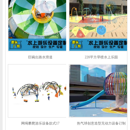
巨碗出路水滑道
220平方旱喷水上乐园
网绳攀爬游乐设备款式17
热气球创意造型无动力设备订制