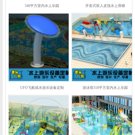
540平方室内水上乐园
开发式双人皮筏水上滑梯
UFO飞船戏水游乐设备定制
游泳馆318平方室内水上乐园