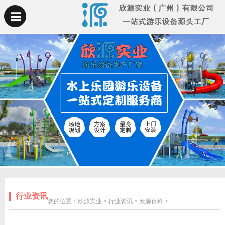
行业资讯
您的位置：
欣源实业
>
行业资讯
>
欣源百科
>