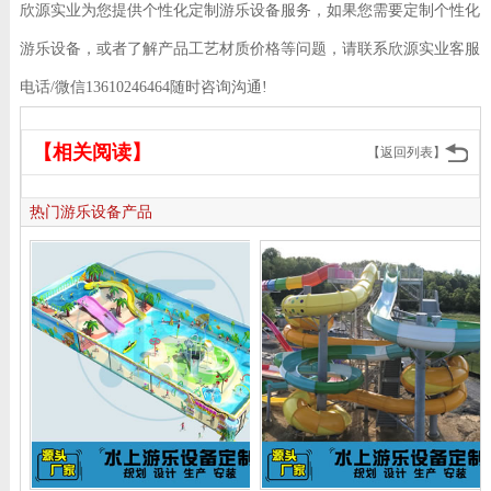
欣源实业为您提供个性化定制游乐设备服务，如果您需要定制个性化
游乐设备，或者了解产品工艺材质价格等问题，请联系欣源实业客服
电话/微信13610246464随时咨询沟通!
【相关阅读】
【返回列表】
热门游乐设备产品